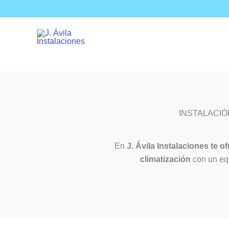
Skip
to
content
INSTALACIÓ
En
J. Ávila Instalaciones te 
climatización
con un equ