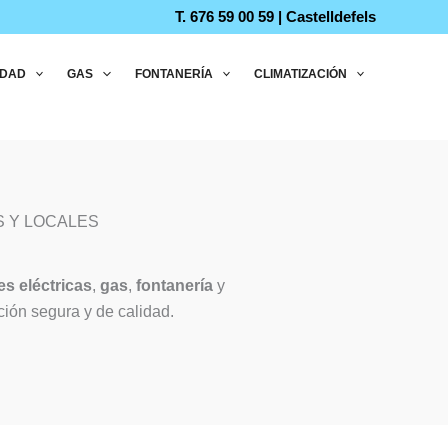
T. 676 59 00 59 | Castelldefels
IDAD
GAS
FONTANERÍA
CLIMATIZACIÓN
S Y LOCALES
es eléctricas
,
gas
,
fontanería
y
ción segura y de calidad.