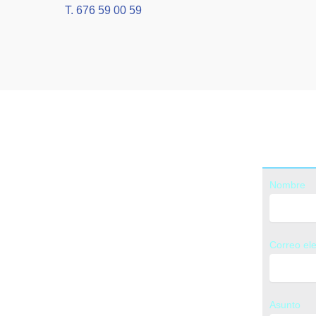
T. 676 59 00 59
Nombre
Correo ele
Asunto