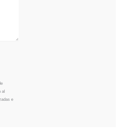
de
 al
izadas e